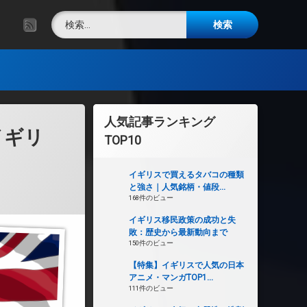
検索:
RSS
人気記事ランキング
イギリ
TOP10
イギリスで買えるタバコの種類
と強さ｜人気銘柄・値段...
168件のビュー
イギリス移民政策の成功と失
敗：歴史から最新動向まで
150件のビュー
【特集】イギリスで人気の日本
アニメ・マンガTOP1...
111件のビュー