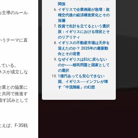
関係
イギリスで企業倒産が急増：政
カ主導のルール
権交代後の経済構造変化とその
深層
投資で生計を立てるという選択
肢：イギリスにおける現状とそ
のリアリティ
いうテーマに直
イギリスの不動産市場は天井を
迎えたのか？ 2025年の最新動
向とその背景
なぜイギリスはEUに戻らない
している。
のか――移民問題と国家として
の選択
ビジネスが成立しな
1億円あっても安心できない
国、イギリス──インフレが壊
企業との協業に
す「中流階級」の幻想
と共同で推進す
目指す試みとして
ば、F-35戦