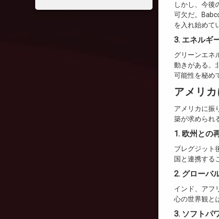
しかし、今後
可欠だ。Bab
を入れ始めて
3. エネル
グリーンエネ
動きがある。
可能性を秘め
アメリカ
アメリカに振
築が求められ
1. 欧州との
ブレグジット
国と連携する
2. グロー
インド、アフ
心の世界観と
3. ソフト