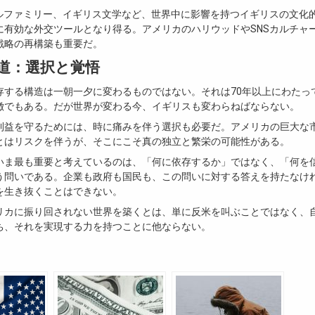
ヤルファミリー、イギリス文学など、世界中に影響を持つイギリスの文化
に有効な外交ツールとなり得る。アメリカのハリウッドやSNSカルチャ
戦略の再構築も重要だ。
道：選択と覚悟
存する構造は一朝一夕に変わるものではない。それは70年以上にわたっ
徴でもある。だが世界が変わる今、イギリスも変わらねばならない。
利益を守るためには、時に痛みを伴う選択も必要だ。アメリカの巨大な
とはリスクを伴うが、そこにこそ真の独立と繁栄の可能性がある。
いま最も重要と考えているのは、「何に依存するか」ではなく、「何を
う問いである。企業も政府も国民も、この問いに対する答えを持たなけ
を生き抜くことはできない。
リカに振り回されない世界を築くとは、単に反米を叫ぶことではなく、
ち、それを実現する力を持つことに他ならない。