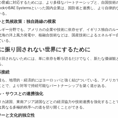
の脅威に対応するためには、より多様なパートナーシップと、自国技術
cockやBAE Systemsといった国内企業は、国防省と連携し、より自律
いる。
ギーと気候政策：独自路線の模索
ルギー分野でも、アメリカの企業や技術に依存せず、イギリス独自のル
北海の洋上風力発電や、核融合技術などは、国産技術によるエネルギー
ている。
に振り回されない世界にするために
り回されないためには、単に依存を断ち切るだけでなく、新たな価値観
る。
再接続
後も、地理的・経済的にはヨーロッパと強く結びついている。アメリカ
ことで、より対等で持続可能なパートナーシップを築く道がある。
バル・サウスとの連携強化
リカ諸国、東南アジア諸国などとの経済協力や技術連携を強化すること
は異なる多極的秩序への道を切り開くことができる。
パワーと文化的独立性