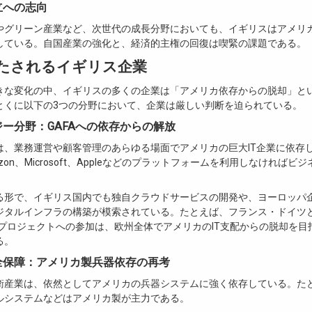
自立への志向
やグリーン産業など、次世代の成長分野においても、イギリスはアメリ
している。自国産業の強化と、経済的主権の回復は喫緊の課題である。
たされるイギリス企業
きな変化の中、イギリスの多くの企業は「アメリカ依存からの脱却」と
とくに以下の3つの分野において、企業は厳しい判断を迫られている。
ロジー分野：GAFAへの依存からの解放
は、業務運営や顧客管理のあらゆる場面でアメリカの巨大IT企業に依存
mazon、Microsoft、Appleなどのプラットフォームを利用しなければ
。
る形で、イギリス国内でも独自クラウドサービスの開発や、ヨーロッパ
ジタルインフラの構築が模索されている。たとえば、フランス・ドイツ
X」プロジェクトへの参加は、欧州全体でアメリカのIT支配からの脱却を
る。
安全保障：アメリカ製兵器依存の再考
衛産業は、依然としてアメリカの兵器システムに強く依存している。たとえ
ルシステムなどはアメリカ製が主力である。