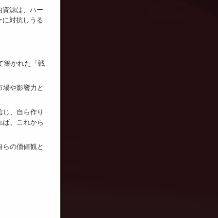
的資源は、ハー
ーに対抗しうる
て築かれた「戦
市場や影響力と
信じ、自ら作り
れば、これから
自らの価値観と