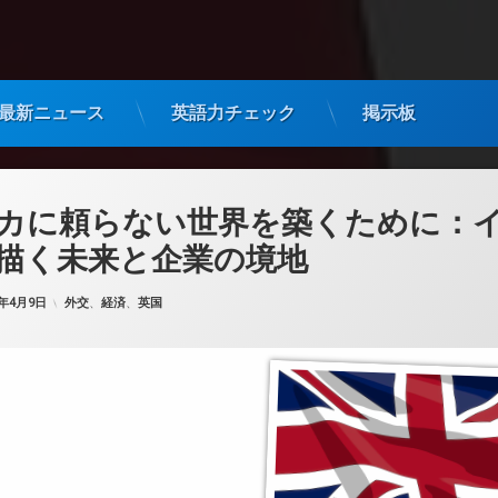
最新ニュース
英語力チェック
掲示板
カに頼らない世界を築くために：
描く未来と企業の境地
カテゴリー:
5年4月9日
外交
、
経済
、
英国