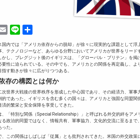
ebook
witter
Email
Line
共
有
ス国内では「アメリカ依存からの脱却」が徐々に現実的な課題として浮
事、テクノロジーなど、あらゆる分野においてアメリカが世界をリード
しかし、ブレグジット後のイギリスは、「グローバル・ブリテン」を掲
必要性に迫られている。その中でも、アメリカとの関係を再定義し、よ
目指す動きが徐々に広がりつつある。
依存の構図とは何か
二次世界大戦後の世界秩序を形成した中心国であり、その経済力、軍事
倒的であった。イギリスを含む多くの国々は、アメリカと強固な同盟関
経済的繁栄と安全保障を享受してきた。
「特別な関係（Special Relationship）」と呼ばれる外交的絆を
なる政治的同盟ではなく、情報共有、軍事協力、文化的交流に至るまで
あった。
で、この関係はしばしば「従属」とも批判されてきた。米国の外交政策