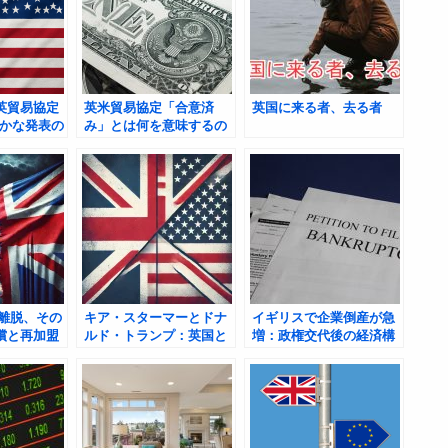
英貿易協定
英米貿易協定「合意済
英国に来る者、去る者
やかな発表の
み」とは何を意味するの
の課題と展
か？――舞台裏と今後の
展望
U離脱、その
キア・スターマーとドナ
イギリスで企業倒産が急
償と再加盟
ルド・トランプ：英国と
増：政権交代後の経済構
米国の政治的関係
造変化とその深層