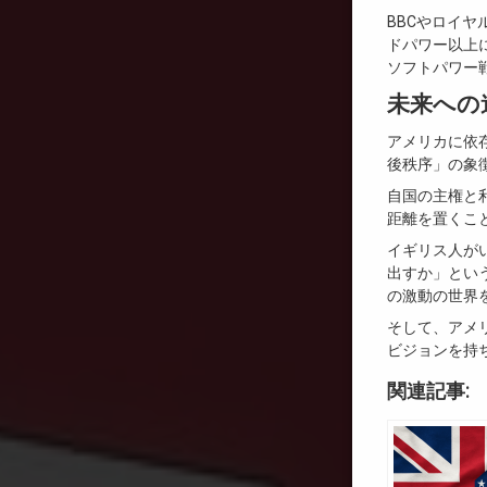
BBCやロイ
ドパワー以上
ソフトパワー
未来への
アメリカに依
後秩序」の象
自国の主権と
距離を置くこ
イギリス人が
出すか」とい
の激動の世界
そして、アメ
ビジョンを持
関連記事: