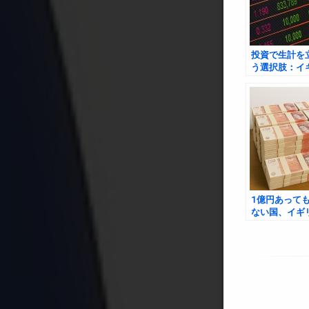
投資で生計を
う選択肢：イ
ける現状とそ
ィ
1億円あって
ない国、イギ
フレが壊す「
の幻想