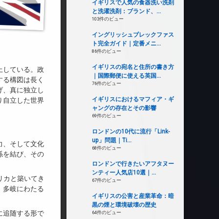
イギリスで人気の食器洗い洗剤
と洗濯洗剤：ブランド、...
103件のビュー
イングリッシュブレックファス
ト完全ガイド｜定番メニ...
86件のビュー
イギリスの宛名と住所の書き方
上している。政
｜国際郵便に使える英国...
する構図は長く
76件のビュー
げ、真に独立し
イギリスにおけるマフィア・ギ
り自立した世界
ャングの存在とその影響
69件のビュー
ロンドンの10代に流行「Link-
up」問題｜Ti...
力、そして文化
68件のビュー
係を結び、その
ロンドンで行きたいアフタヌー
ンティー人気店10選｜...
アメリカと築いてき
67件のビュー
、多岐にわたる
イギリスの公害と産業革命：暗
黒の煙と環境破壊の歴史
に追随する形で
64件のビュー