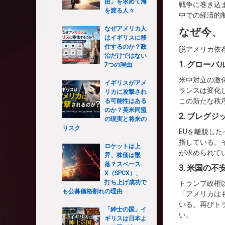
由」を求めて海
戦争に巻き込
を渡る人々
中での経済的
なぜアメリカ人
なぜ今、
はイギリスに移
住するのか？政
脱アメリカ依
治だけではない
1. グロー
7つの理由
米中対立の激
イギリスがアメ
ランスは変化
リカに攻撃され
この新たな秩
る可能性はある
のか？英米同盟
2. ブレグ
の現実と将来の
リスク
EUを離脱し
指している。
ロケットは上
が求められて
昇、株価は墜
落？スペース
3. 米国の不
X（SPCX）、
打ち上げ成功で
トランプ政権
も公募価格割れの理由
「アメリカは
いる。再びト
「紳士の国」イ
い。
ギリスは日本よ