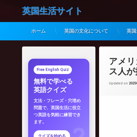
英国生活サイト
ホーム
英国の文化について
英国
コ
ン
テ
アメリ
ン
ツ
ス人が
Free English Quiz
へ
無料で学べる
ス
Updated on
202
キ
英語クイズ
ッ
プ
文法・フレーズ・穴埋め
問題で、英国生活に役立
つ英語を気軽に練習でき
ます。
クイズを始める