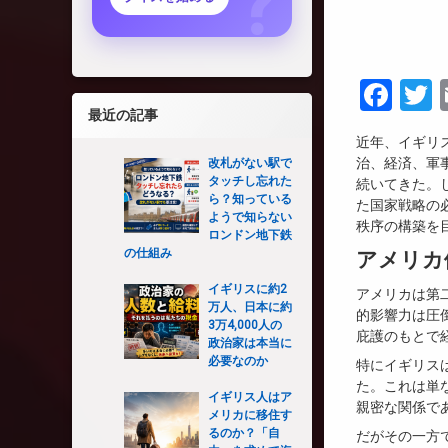
Fac
T
最近の記事
近年、イギリ
治、経済、軍
改札がない駅で
タッチし忘れた
続いてきた。
ら？知っている
た国家戦略の
ようで知らない
秩序の構築を
ロンドン地下鉄
の仕組み
アメリカ
イギリスに約2
アメリカは第
万人、日本に約
的影響力は圧
3万4,000人の
庇護のもとで
政治家は本当に
必要なのか
特にイギリスは、
た。これは単
イギリス人はア
親密な関係で
メリカに移住す
るのか？「自
だがその一方