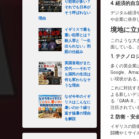
り犯罪が多い？
4. 経済的
それでも日本が
デジタル経済
そう呼ばれない
理由
や企業に依存
境地に立
イギリスで最も
重い犯罪とは？
このような大
殺人罪と「一生
出られない」刑
面している。
罰の仕組み
1. テクノ
英国首相がまた
多くの英企業
交代――それで
Google、A
も国民の生活は
い現状がある
何も変わらなそ
うな理由
これに対抗す
よる新しいデ
なぜ今年のイギ
る「GAIA-
リスはこんなに
注目されてい
暑いのか？繰り
返す猛暑の理由
2. 防衛・
を解説
イギリスの防
闘機やミサイ