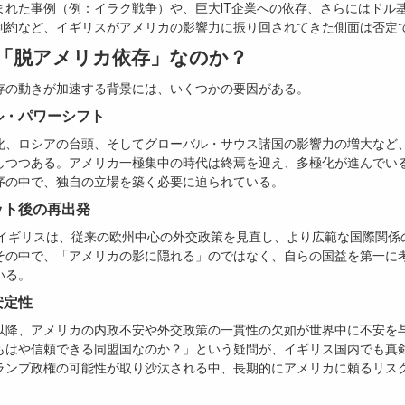
まれた事例（例：イラク戦争）や、巨大IT企業への依存、さらにはドル
制約など、イギリスがアメリカの影響力に振り回されてきた側面は否定
「脱アメリカ依存」なのか？
存の動きが加速する背景には、いくつかの要因がある。
バル・パワーシフト
化、ロシアの台頭、そしてグローバル・サウス諸国の影響力の増大など
しつつある。アメリカ一極集中の時代は終焉を迎え、多極化が進んでい
序の中で、独自の立場を築く必要に迫られている。
ジット後の再出発
たイギリスは、従来の欧州中心の外交政策を見直し、より広範な国際関係
その中で、「アメリカの影に隠れる」のではなく、自らの国益を第一に
いる。
安定性
以降、アメリカの内政不安や外交政策の一貫性の欠如が世界中に不安を
もはや信頼できる同盟国なのか？」という疑問が、イギリス国内でも真
ランプ政権の可能性が取り沙汰される中、長期的にアメリカに頼るリス