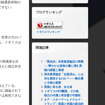
基軸通貨体制の
できない。
ブログランキング
イギリスランキング
、世界の力のバ
る。イギリスは
関連記事
の再構築を目
「歴史的」米英貿易協定の実態
──華やかな発表の裏に潜む英
考えた独立外交
国の課題と展望
英米貿易協定「合意済み」とは
何を意味するのか？――舞台裏
と今後の展望
与えている。
英国に来る者、去る者
剣に議論されて
イギリスのEU離脱、その後、
クは無視できな
独立の代償と再加盟の可能性
キア・スターマーとドナルド・
トランプ：英国と米国の政治的