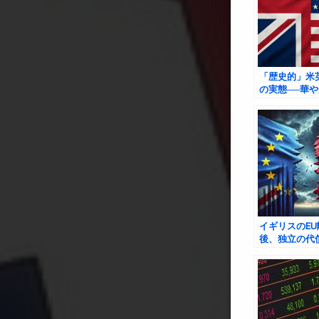
「歴史的」米
の実態──華
裏に潜む英国
望
イギリスのE
後、独立の代
の可能性