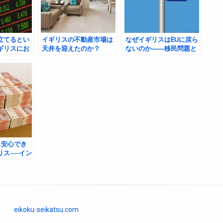
立てるとい
イギリスの不動産市場は
なぜイギリスはEUに戻ら
ギリスにお
天井を迎えたのか？
ないのか――移民問題と
のリアリテ
2025年の最新動向とその
国家としての選択
背景
も安心でき
リス──イン
中流階級」
eikoku-seikatsu.com